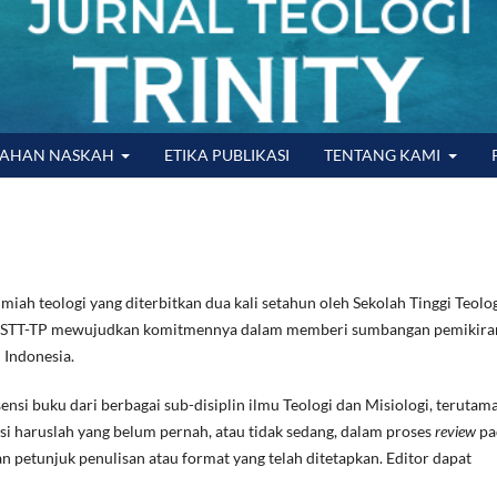
RAHAN NASKAH
ETIKA PUBLIKASI
TENTANG KAMI
h teologi yang diterbitkan dua kali setahun oleh Sekolah Tinggi Teolo
h ini, STT-TP mewujudkan komitmennya dalam memberi sumbangan pemikira
i Indonesia.
i buku dari berbagai sub-disiplin ilmu Teologi dan Misiologi, terutam
aksi haruslah yang belum pernah, atau tidak sedang, dalam proses
review
pa
an petunjuk penulisan atau format yang telah ditetapkan. Editor dapat