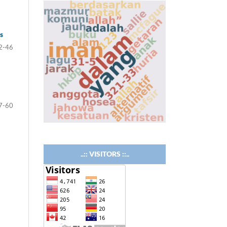
s
2-46
7-60
..:: VISITORS ::..