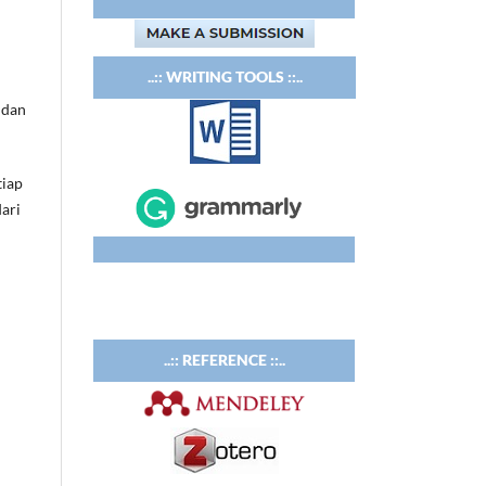
..:: WRITING TOOLS ::..
 dan
tiap
ari
..:: REFERENCE ::..