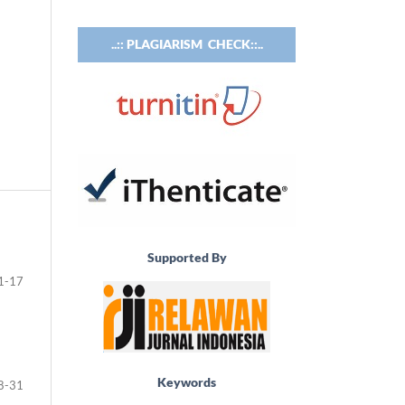
..:: PLAGIARISM CHECK::..
Supported By
1-17
Keywords
8-31