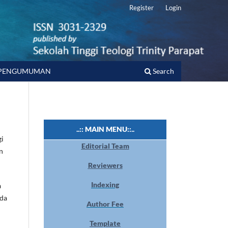
Register
Login
PENGUMUMAN
Search
..:: MAIN MENU::..
gi
Editorial Team
n
Reviewers
Indexing
a
da
Author Fee
Template