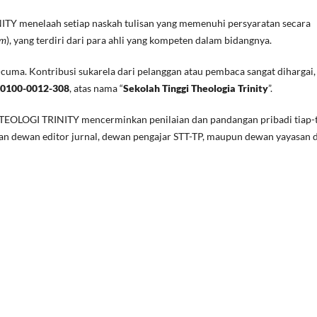
TY menelaah setiap naskah tulisan yang memenuhi persyaratan secara
em
), yang terdiri dari para ahli yang kompeten dalam bidangnya.
ma. Kontribusi sukarela dari pelanggan atau pembaca sangat dihargai,
-0100-0012-308
, atas nama “
Sekolah Tinggi Theologia Trinity
”.
 TEOLOGI TRINITY mencerminkan penilaian dan pandangan pribadi tiap-
gan dewan editor jurnal, dewan pengajar STT-TP, maupun dewan yayasan d